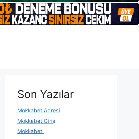
Son Yazılar
Mokkabet Adresi
Mokkabet Giriş
Mokkabet