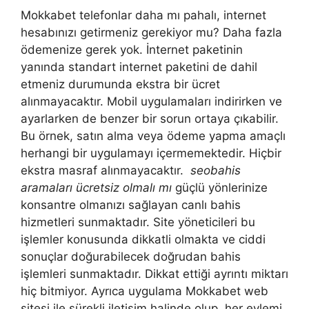
Mokkabet telefonlar daha mı pahalı, internet
hesabınızı getirmeniz gerekiyor mu? Daha fazla
ödemenize gerek yok. İnternet paketinin
yanında standart internet paketini de dahil
etmeniz durumunda ekstra bir ücret
alınmayacaktır. Mobil uygulamaları indirirken ve
ayarlarken de benzer bir sorun ortaya çıkabilir.
Bu örnek, satın alma veya ödeme yapma amaçlı
herhangi bir uygulamayı içermemektedir. Hiçbir
ekstra masraf alınmayacaktır.
seobahis
aramaları ücretsiz olmalı mı
güçlü yönlerinize
konsantre olmanızı sağlayan canlı bahis
hizmetleri sunmaktadır. Site yöneticileri bu
işlemler konusunda dikkatli olmakta ve ciddi
sonuçlar doğurabilecek doğrudan bahis
işlemleri sunmaktadır. Dikkat ettiği ayrıntı miktarı
hiç bitmiyor. Ayrıca uygulama Mokkabet web
sitesi ile sürekli iletişim halinde olup, her eylemi