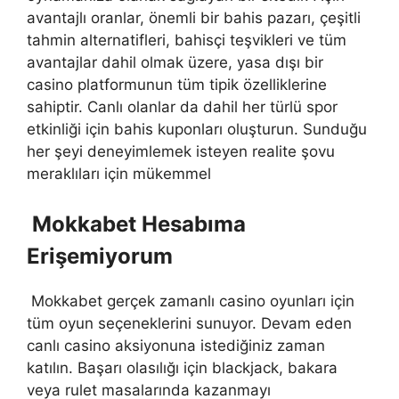
avantajlı oranlar, önemli bir bahis pazarı, çeşitli
tahmin alternatifleri, bahisçi teşvikleri ve tüm
avantajlar dahil olmak üzere, yasa dışı bir
casino platformunun tüm tipik özelliklerine
sahiptir. Canlı olanlar da dahil her türlü spor
etkinliği için bahis kuponları oluşturun. Sunduğu
her şeyi deneyimlemek isteyen realite şovu
meraklıları için mükemmel
Mokkabet Hesabıma
Erişemiyorum
Mokkabet gerçek zamanlı casino oyunları için
tüm oyun seçeneklerini sunuyor. Devam eden
canlı casino aksiyonuna istediğiniz zaman
katılın. Başarı olasılığı için blackjack, bakara
veya rulet masalarında kazanmayı