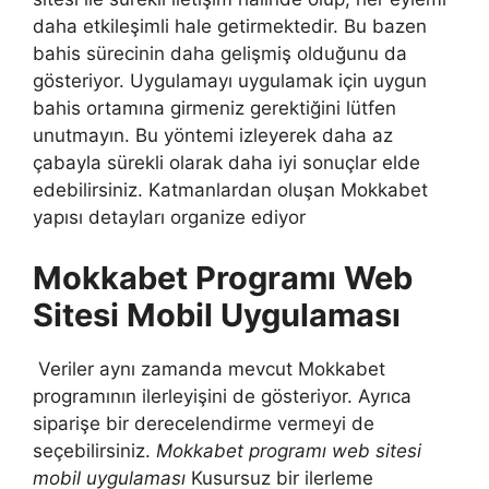
daha etkileşimli hale getirmektedir. Bu bazen
bahis sürecinin daha gelişmiş olduğunu da
gösteriyor. Uygulamayı uygulamak için uygun
bahis ortamına girmeniz gerektiğini lütfen
unutmayın. Bu yöntemi izleyerek daha az
çabayla sürekli olarak daha iyi sonuçlar elde
edebilirsiniz. Katmanlardan oluşan Mokkabet
yapısı detayları organize ediyor
Mokkabet Programı Web
Sitesi Mobil Uygulaması
Veriler aynı zamanda mevcut Mokkabet
programının ilerleyişini de gösteriyor. Ayrıca
siparişe bir derecelendirme vermeyi de
seçebilirsiniz.
Mokkabet programı web sitesi
mobil uygulaması
Kusursuz bir ilerleme