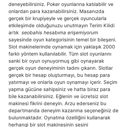
deneyebilirsiniz. Poker oyunlarına katılabilir ve
onlardan para kazanabilirsiniz. Masanızda
gerçek bir krupiyeyle ve gerçek oyuncularla
etkileşimde olduğunuzu unutmayın Terim Kilidi
artık
seobahis hesabıma erişemiyorum
sayesinde oyun kategorisinin temel bir bileşeni.
Slot makinelerinde oynamak için yaklaşık 2000
farklı yöntem kullanılabilir. Tüm slot oyunlarını
sanki bir oyun oynuyormuş gibi oynayarak
gerçek oyun deneyiminin tadını çıkarın. Slotlar
gerçek bir hesap oluşturmayı, bu hesap para
yatırmayı ve onlarla oyun oynamayı içerir. Seçim
yapma gücüne sahipsiniz ve hatta biraz para
bile kazanabilirsiniz. Eğlenin ve ücretsiz slot
makinesi fikrini deneyin. Arzu ederseniz bu
departmanda deneyim kazanma seçeneğiniz de
bulunmaktadır. Oynatma özelliğini kullanarak
herhangi bir slot makinesinin sesini