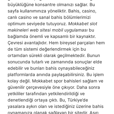
büyüklüğüne konsantre olmanızı sağlar. Bu
sayfa kullanımınıza yöneliktir. Bahis, casino,
canlı casino ve sanal bahis bölümlerimizi
optimum seviyede tutuyoruz.
Mokkabet slot
makineleri web sitesi mobil uygulaması
bu
bağlamda önemli ve kapsamlı bir kaynaktır.
Çevresi avantajlıdır. Hem bireysel parçaları hem
de tüm sistemi değerlendirmek için bu
ortamdan sürekli olarak geçilmektedir. Bunun
sonucunda tutarlı ve zamanında sonuçlar elde
edebilir ve bunları bahis oynayabileceğiniz
platformlarda anında paylaşabilirsiniz. Bu işlem
kolay değil. Mokkabet spor bahisleri sağlam ve
güvenilir çerçevesiyle öne çıkıyor. Daha sonra
yetkililer tarafından yetkilendirildiği ve
denetlendiği ortaya çıktı. Bu, Türkiye’de
yasalara aykırı olan ve istediğiniz üzerine bahis
oynamanıza olanak sağlayan bir sitedir. Aşırı