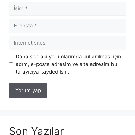
İsim
E-
posta
İnternet
sitesi
Daha sonraki yorumlarımda kullanılması için
adım, e-posta adresim ve site adresim bu
tarayıcıya kaydedilsin.
Son Yazılar