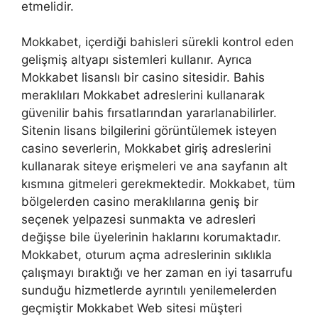
etmelidir.
Mokkabet, içerdiği bahisleri sürekli kontrol eden
gelişmiş altyapı sistemleri kullanır. Ayrıca
Mokkabet lisanslı bir casino sitesidir. Bahis
meraklıları Mokkabet adreslerini kullanarak
güvenilir bahis fırsatlarından yararlanabilirler.
Sitenin lisans bilgilerini görüntülemek isteyen
casino severlerin, Mokkabet giriş adreslerini
kullanarak siteye erişmeleri ve ana sayfanın alt
kısmına gitmeleri gerekmektedir. Mokkabet, tüm
bölgelerden casino meraklılarına geniş bir
seçenek yelpazesi sunmakta ve adresleri
değişse bile üyelerinin haklarını korumaktadır.
Mokkabet, oturum açma adreslerinin sıklıkla
çalışmayı bıraktığı ve her zaman en iyi tasarrufu
sunduğu hizmetlerde ayrıntılı yenilemelerden
geçmiştir Mokkabet Web sitesi müşteri