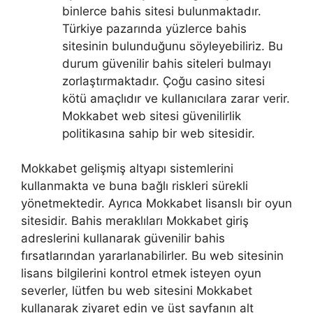
binlerce bahis sitesi bulunmaktadır.
Türkiye pazarında yüzlerce bahis
sitesinin bulunduğunu söyleyebiliriz. Bu
durum güvenilir bahis siteleri bulmayı
zorlaştırmaktadır. Çoğu casino sitesi
kötü amaçlıdır ve kullanıcılara zarar verir.
Mokkabet web sitesi güvenilirlik
politikasına sahip bir web sitesidir.
Mokkabet gelişmiş altyapı sistemlerini
kullanmakta ve buna bağlı riskleri sürekli
yönetmektedir. Ayrıca Mokkabet lisanslı bir oyun
sitesidir. Bahis meraklıları Mokkabet giriş
adreslerini kullanarak güvenilir bahis
fırsatlarından yararlanabilirler. Bu web sitesinin
lisans bilgilerini kontrol etmek isteyen oyun
severler, lütfen bu web sitesini Mokkabet
kullanarak ziyaret edin ve üst sayfanın alt