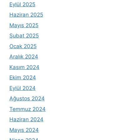
Eylül 2025
Haziran 2025
Mayıs 2025
Şubat 2025
Ocak 2025
Aralık 2024
Kasım 2024
Ekim 2024
Eylül 2024
Ağustos 2024
Temmuz 2024
Haziran 2024
Mayıs 2024