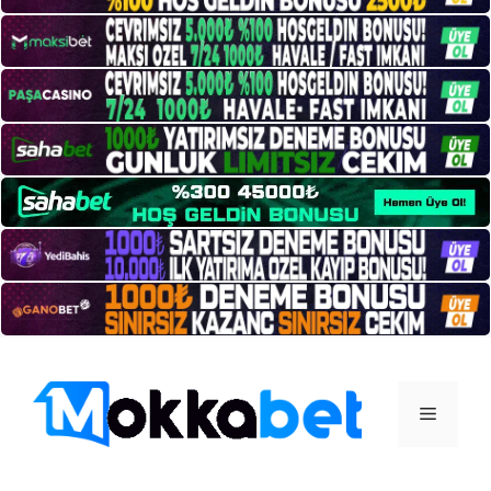
İçeriğe
atla
Menü