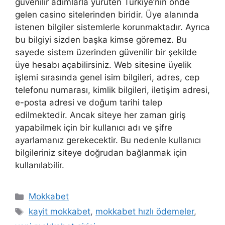
güvenilir adımlarla yürüten Türkiye’nin önde
gelen casino sitelerinden biridir. Üye alanında
istenen bilgiler sistemlerle korunmaktadır. Ayrıca
bu bilgiyi sizden başka kimse göremez. Bu
sayede sistem üzerinden güvenilir bir şekilde
üye hesabı açabilirsiniz. Web sitesine üyelik
işlemi sırasında genel isim bilgileri, adres, cep
telefonu numarası, kimlik bilgileri, iletişim adresi,
e-posta adresi ve doğum tarihi talep
edilmektedir. Ancak siteye her zaman giriş
yapabilmek için bir kullanıcı adı ve şifre
ayarlamanız gerekecektir. Bu nedenle kullanıcı
bilgileriniz siteye doğrudan bağlanmak için
kullanılabilir.
Kategoriler
Mokkabet
Etiketler
kayit mokkabet
,
mokkabet hızlı ödemeler
,