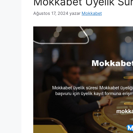
Mokkabet Üyelik Sür
Ağustos 17, 2024
yazar
Mokkabet