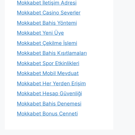
Mokkabet İletişim Adresi
Mokkabet Casino Severler
Mokkabet Bahis Yöntemi
Mokkabet Yeni Üye
Mokkabet Çekilme İşlemi
Mokkabet Bahis Kısıtlamaları
Mokkabet Spor Etkinlikleri
Mokkabet Mobil Mevduat
Mokkabet Her Yerden Erişim
Mokkabet Hesap Güvenliği
Mokkabet Bahis Denemesi
Mokkabet Bonus Cenneti