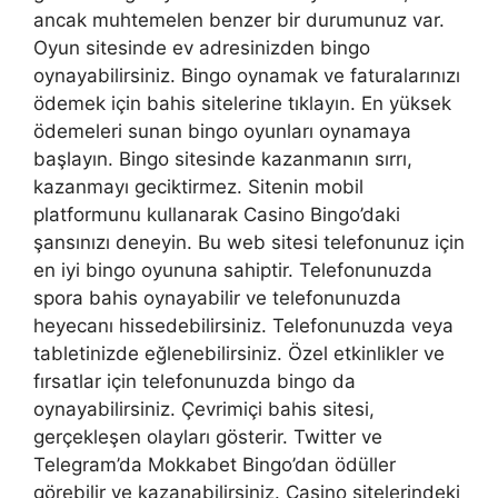
ancak muhtemelen benzer bir durumunuz var.
Oyun sitesinde ev adresinizden bingo
oynayabilirsiniz. Bingo oynamak ve faturalarınızı
ödemek için bahis sitelerine tıklayın. En yüksek
ödemeleri sunan bingo oyunları oynamaya
başlayın. Bingo sitesinde kazanmanın sırrı,
kazanmayı geciktirmez. Sitenin mobil
platformunu kullanarak Casino Bingo’daki
şansınızı deneyin. Bu web sitesi telefonunuz için
en iyi bingo oyununa sahiptir. Telefonunuzda
spora bahis oynayabilir ve telefonunuzda
heyecanı hissedebilirsiniz. Telefonunuzda veya
tabletinizde eğlenebilirsiniz. Özel etkinlikler ve
fırsatlar için telefonunuzda bingo da
oynayabilirsiniz. Çevrimiçi bahis sitesi,
gerçekleşen olayları gösterir. Twitter ve
Telegram’da Mokkabet Bingo’dan ödüller
görebilir ve kazanabilirsiniz. Casino sitelerindeki