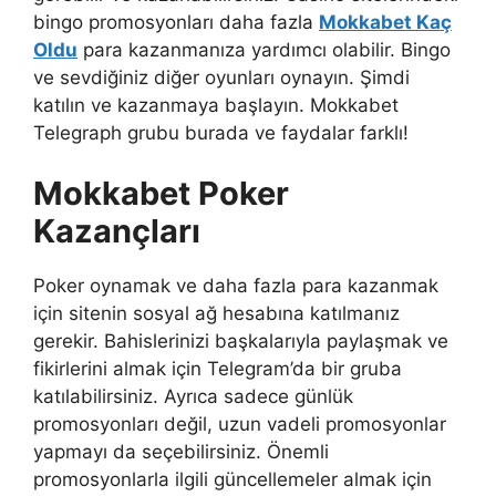
bingo promosyonları daha fazla
Mokkabet Kaç
Oldu
para kazanmanıza yardımcı olabilir. Bingo
ve sevdiğiniz diğer oyunları oynayın. Şimdi
katılın ve kazanmaya başlayın. Mokkabet
Telegraph grubu burada ve faydalar farklı!
Mokkabet Poker
Kazançları
Poker oynamak ve daha fazla para kazanmak
için sitenin sosyal ağ hesabına katılmanız
gerekir. Bahislerinizi başkalarıyla paylaşmak ve
fikirlerini almak için Telegram’da bir gruba
katılabilirsiniz. Ayrıca sadece günlük
promosyonları değil, uzun vadeli promosyonlar
yapmayı da seçebilirsiniz. Önemli
promosyonlarla ilgili güncellemeler almak için