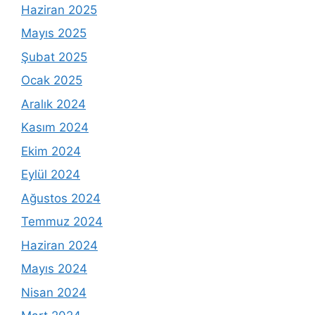
Haziran 2025
Mayıs 2025
Şubat 2025
Ocak 2025
Aralık 2024
Kasım 2024
Ekim 2024
Eylül 2024
Ağustos 2024
Temmuz 2024
Haziran 2024
Mayıs 2024
Nisan 2024