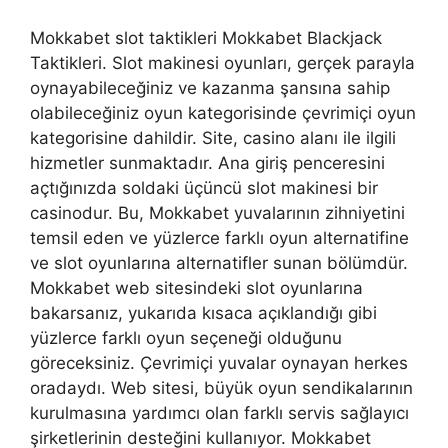
Mokkabet slot taktikleri Mokkabet Blackjack
Taktikleri. Slot makinesi oyunları, gerçek parayla
oynayabileceğiniz ve kazanma şansına sahip
olabileceğiniz oyun kategorisinde çevrimiçi oyun
kategorisine dahildir. Site, casino alanı ile ilgili
hizmetler sunmaktadır. Ana giriş penceresini
açtığınızda soldaki üçüncü slot makinesi bir
casinodur. Bu, Mokkabet yuvalarının zihniyetini
temsil eden ve yüzlerce farklı oyun alternatifine
ve slot oyunlarına alternatifler sunan bölümdür.
Mokkabet web sitesindeki slot oyunlarına
bakarsanız, yukarıda kısaca açıklandığı gibi
yüzlerce farklı oyun seçeneği olduğunu
göreceksiniz. Çevrimiçi yuvalar oynayan herkes
oradaydı. Web sitesi, büyük oyun sendikalarının
kurulmasına yardımcı olan farklı servis sağlayıcı
şirketlerinin desteğini kullanıyor. Mokkabet