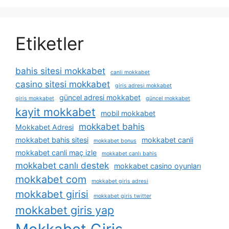
Etiketler
bahis sitesi mokkabet
canli mokkabet
casino sitesi mokkabet
giris adresi mokkabet
güncel adresi mokkabet
giris mokkabet
güncel mokkabet
kayit mokkabet
mobil mokkabet
mokkabet bahis
Mokkabet Adresi
mokkabet bahis sitesi
mokkabet canli
mokkabet bonus
mokkabet canli maç izle
mokkabet canlı bahis
mokkabet canlı destek
mokkabet casino oyunları
mokkabet com
mokkabet giris adresi
mokkabet girisi
mokkabet giris twitter
mokkabet giris yap