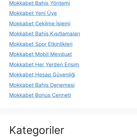
Mokkabet Bahis Yöntemi
Mokkabet Yeni Üye
Mokkabet Çekilme İşlemi
Mokkabet Bahis Kısıtlamaları
Mokkabet Spor Etkinlikleri
Mokkabet Mobil Mevduat
Mokkabet Her Yerden Erişim
Mokkabet Hesap Güvenliği
Mokkabet Bahis Denemesi
Mokkabet Bonus Cenneti
Kategoriler