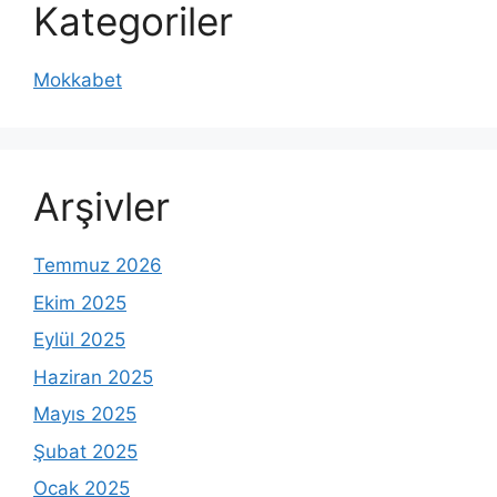
Kategoriler
Mokkabet
Arşivler
Temmuz 2026
Ekim 2025
Eylül 2025
Haziran 2025
Mayıs 2025
Şubat 2025
Ocak 2025