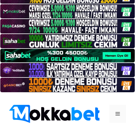
İçeriğe
atla
Menü