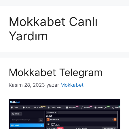
Mokkabet Canlı
Yardım
Mokkabet Telegram
Kasım 28, 2023
yazar
Mokkabet