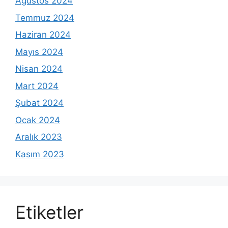
Ağustos 2024
Temmuz 2024
Haziran 2024
Mayıs 2024
Nisan 2024
Mart 2024
Şubat 2024
Ocak 2024
Aralık 2023
Kasım 2023
Etiketler