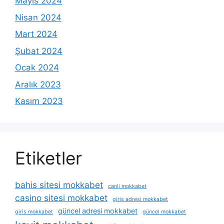
Mayıs 2024
Nisan 2024
Mart 2024
Şubat 2024
Ocak 2024
Aralık 2023
Kasım 2023
Etiketler
bahis sitesi mokkabet
canli mokkabet
casino sitesi mokkabet
giris adresi mokkabet
güncel adresi mokkabet
giris mokkabet
güncel mokkabet