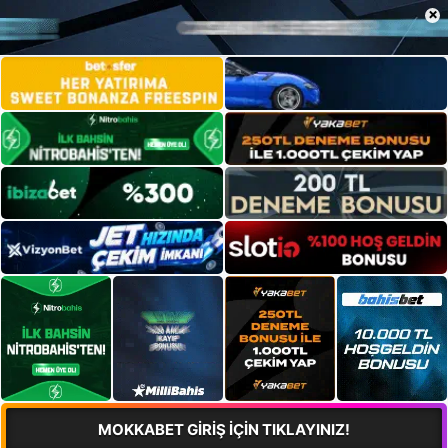
×
MOKKABET GİRİŞ İÇİN TIKLAYINIZ!