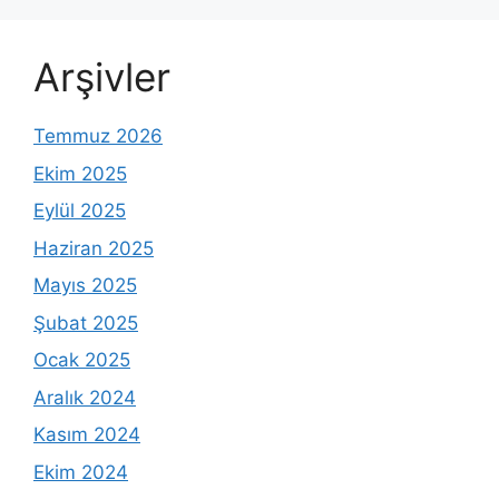
Arşivler
Temmuz 2026
Ekim 2025
Eylül 2025
Haziran 2025
Mayıs 2025
Şubat 2025
Ocak 2025
Aralık 2024
Kasım 2024
Ekim 2024