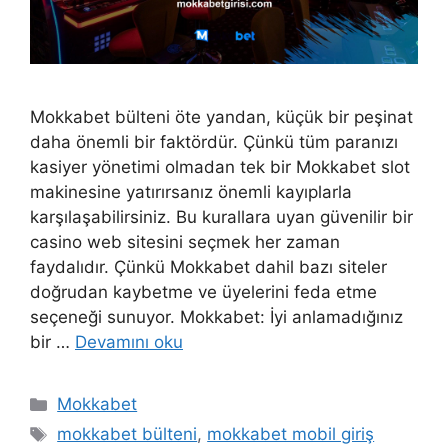
Mokkabet bülteni öte yandan, küçük bir peşinat
daha önemli bir faktördür. Çünkü tüm paranızı
kasiyer yönetimi olmadan tek bir Mokkabet slot
makinesine yatırırsanız önemli kayıplarla
karşılaşabilirsiniz. Bu kurallara uyan güvenilir bir
casino web sitesini seçmek her zaman
faydalıdır. Çünkü Mokkabet dahil bazı siteler
doğrudan kaybetme ve üyelerini feda etme
seçeneği sunuyor. Mokkabet: İyi anlamadığınız
bir …
Devamını oku
Kategoriler
Mokkabet
Etiketler
mokkabet bülteni
,
mokkabet mobil giriş