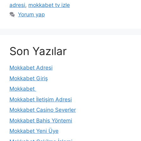
adresi
,
mokkabet tv izle
Yorum yap
Son Yazılar
Mokkabet Adresi
Mokkabet Giriş
Mokkabet
Mokkabet İletişim Adresi
Mokkabet Casino Severler
Mokkabet Bahis Yöntemi
Mokkabet Yeni Üye