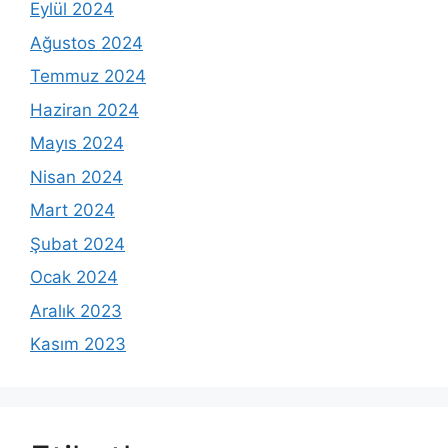
Eylül 2024
Ağustos 2024
Temmuz 2024
Haziran 2024
Mayıs 2024
Nisan 2024
Mart 2024
Şubat 2024
Ocak 2024
Aralık 2023
Kasım 2023