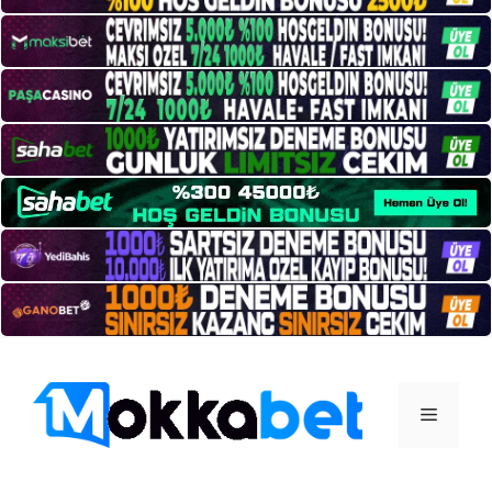
İçeriğe
atla
Menü