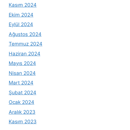
Kasım 2024
Ekim 2024
Eylül 2024
Ağustos 2024
Temmuz 2024
Haziran 2024
Mayıs 2024
Nisan 2024
Mart 2024
Şubat 2024
Ocak 2024
Aralık 2023
Kasım 2023