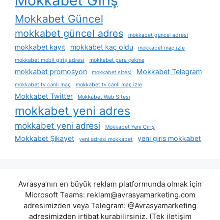
Mokkabet Giriş
Mokkabet Güncel
mokkabet güncel adres
mokkabet güncel adresi
mokkabet kayıt
mokkabet kaç oldu
mokkabet maç izle
mokkabet mobil giriş adresi
mokkabet para çekme
mokkabet promosyon
Mokkabet Telegram
mokkabet sitesi
mokkabet tv canli maç
mokkabet tv canli maç izle
Mokkabet Twitter
Mokkabet Web Sitesi
mokkabet yeni adres
mokkabet yeni adresi
Mokkabet Yeni Giriş
Mokkabet Şikayet
yeni giris mokkabet
yeni adresi mokkabet
Avrasya'nın en büyük reklam platformunda olmak için
Microsoft Teams:
reklam@avrasyamarketing.com
adresimizden veya Telegram: @Avrasyamarketing
adresimizden irtibat kurabilirsiniz. (Tek iletişim