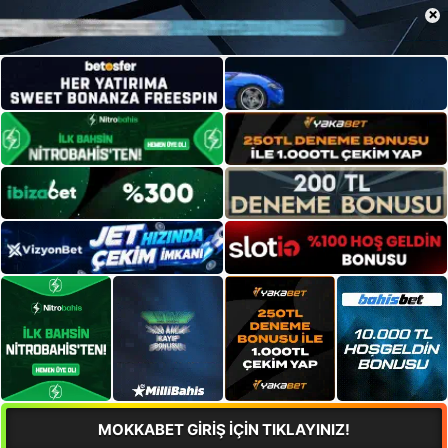
×
MOKKABET GİRİŞ İÇİN TIKLAYINIZ!