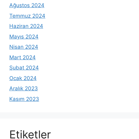
Ağustos 2024
Temmuz 2024
Haziran 2024
Mayıs 2024
Nisan 2024
Mart 2024
Şubat 2024
Ocak 2024
Aralık 2023
Kasım 2023
Etiketler