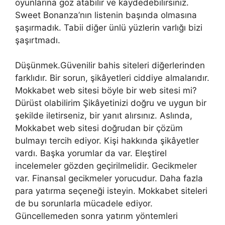
oyunlarına göz atabilir ve kaydedebilirsiniz.
Sweet Bonanza’nın listenin başında olmasına
şaşırmadık. Tabii diğer ünlü yüzlerin varlığı bizi
şaşırtmadı.
Düşünmek.Güvenilir bahis siteleri diğerlerinden
farklıdır. Bir sorun, şikâyetleri ciddiye almalarıdır.
Mokkabet web sitesi böyle bir web sitesi mi?
Dürüst olabilirim Şikâyetinizi doğru ve uygun bir
şekilde iletirseniz, bir yanıt alırsınız. Aslında,
Mokkabet web sitesi doğrudan bir çözüm
bulmayı tercih ediyor. Kişi hakkında şikâyetler
vardı. Başka yorumlar da var. Eleştirel
incelemeler gözden geçirilmelidir. Gecikmeler
var. Finansal gecikmeler yorucudur. Daha fazla
para yatırma seçeneği isteyin. Mokkabet siteleri
de bu sorunlarla mücadele ediyor.
Güncellemeden sonra yatırım yöntemleri