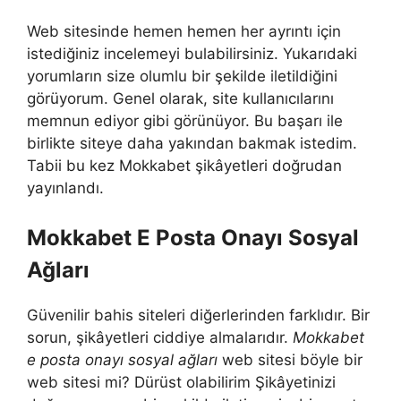
Web sitesinde hemen hemen her ayrıntı için
istediğiniz incelemeyi bulabilirsiniz. Yukarıdaki
yorumların size olumlu bir şekilde iletildiğini
görüyorum. Genel olarak, site kullanıcılarını
memnun ediyor gibi görünüyor. Bu başarı ile
birlikte siteye daha yakından bakmak istedim.
Tabii bu kez Mokkabet şikâyetleri doğrudan
yayınlandı.
Mokkabet E Posta Onayı Sosyal
Ağları
Güvenilir bahis siteleri diğerlerinden farklıdır. Bir
sorun, şikâyetleri ciddiye almalarıdır.
Mokkabet
e posta onayı sosyal ağları
web sitesi böyle bir
web sitesi mi? Dürüst olabilirim Şikâyetinizi