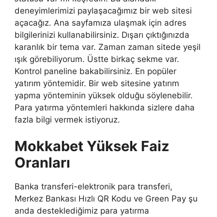
deneyimlerimizi paylaşacağımız bir web sitesi
açacağız. Ana sayfamıza ulaşmak için adres
bilgilerinizi kullanabilirsiniz. Dışarı çıktığınızda
karanlık bir tema var. Zaman zaman sitede yeşil
ışık görebiliyorum. Üstte birkaç sekme var.
Kontrol paneline bakabilirsiniz. En popüler
yatırım yöntemidir. Bir web sitesine yatırım
yapma yönteminin yüksek olduğu söylenebilir.
Para yatırma yöntemleri hakkında sizlere daha
fazla bilgi vermek istiyoruz.
Mokkabet Yüksek Faiz
Oranları
Banka transferi-elektronik para transferi,
Merkez Bankası Hızlı QR Kodu ve Green Pay şu
anda desteklediğimiz para yatırma