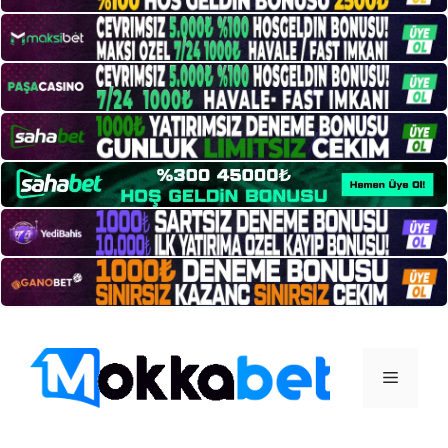
İçeriğe
atla
Menü