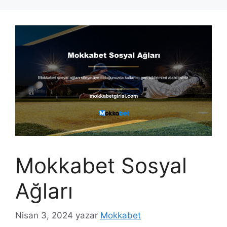
Mokkabet Sosyal
Ağları
Nisan 3, 2024
yazar
Mokkabet