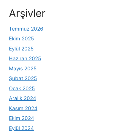
Arşivler
Temmuz 2026
Ekim 2025
Eylül 2025
Haziran 2025
Mayıs 2025
Şubat 2025
Ocak 2025
Aralık 2024
Kasım 2024
Ekim 2024
Eylül 2024