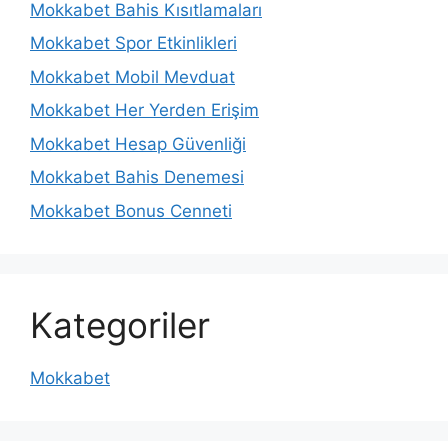
Mokkabet Bahis Kısıtlamaları
Mokkabet Spor Etkinlikleri
Mokkabet Mobil Mevduat
Mokkabet Her Yerden Erişim
Mokkabet Hesap Güvenliği
Mokkabet Bahis Denemesi
Mokkabet Bonus Cenneti
Kategoriler
Mokkabet