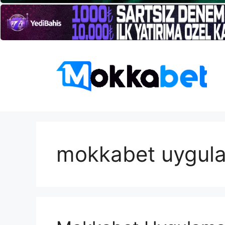
İçeriğe
atla
mokkabet uygul