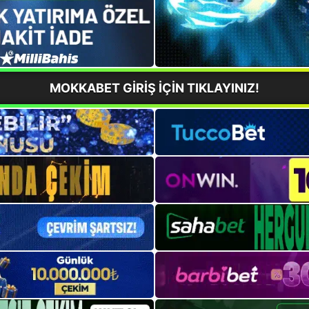
MOKKABET GİRİŞ İÇİN TIKLAYINIZ!