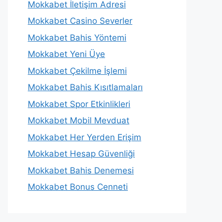
Mokkabet İletişim Adresi
Mokkabet Casino Severler
Mokkabet Bahis Yöntemi
Mokkabet Yeni Üye
Mokkabet Çekilme İşlemi
Mokkabet Bahis Kısıtlamaları
Mokkabet Spor Etkinlikleri
Mokkabet Mobil Mevduat
Mokkabet Her Yerden Erişim
Mokkabet Hesap Güvenliği
Mokkabet Bahis Denemesi
Mokkabet Bonus Cenneti