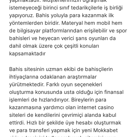
yapmaktadır. Müşterilerimizin uğraşmak
istemeyeceği birinci sınıf tedarikçilerle iş birliği
yapıyoruz. Bahis yoluyla para kazanmak ilk
yöntemlerden biridir. Materyal hem mobil hem
de bilgisayar platformlarından erişilebilir ve spor
bahisleri ve heyecan verici şans oyunları da
dahil olmak üzere çok çeşitli konuları
kapsamaktadır
Bahis sitesinin uzman ekibi de bahisçilerin
ihtiyaçlarına odaklanan araştırmalar
yürütmektedir. Farklı oyun seçenekleri
oluşturma konusunda usta olduğu için finansal
işlemleri de hızlandırıyor. Bireylerin para
kazanmasına yardımcı olan internet casino
siteleri de kendilerini çevrimiçi alanda kabul
ettirdi. Hızlı bir şekilde üye hesabı oluşturmak
ve para transferi yapmak için yeni Mokkabet