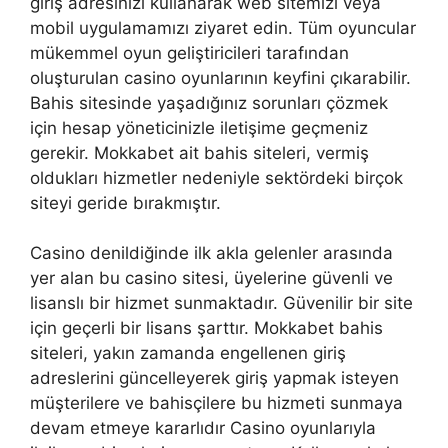
giriş adresinizi kullanarak web sitemizi veya
mobil uygulamamızı ziyaret edin. Tüm oyuncular
mükemmel oyun geliştiricileri tarafından
oluşturulan casino oyunlarının keyfini çıkarabilir.
Bahis sitesinde yaşadığınız sorunları çözmek
için hesap yöneticinizle iletişime geçmeniz
gerekir. Mokkabet ait bahis siteleri, vermiş
oldukları hizmetler nedeniyle sektördeki birçok
siteyi geride bırakmıştır.
Casino denildiğinde ilk akla gelenler arasında
yer alan bu casino sitesi, üyelerine güvenli ve
lisanslı bir hizmet sunmaktadır. Güvenilir bir site
için geçerli bir lisans şarttır. Mokkabet bahis
siteleri, yakın zamanda engellenen giriş
adreslerini güncelleyerek giriş yapmak isteyen
müşterilere ve bahisçilere bu hizmeti sunmaya
devam etmeye kararlıdır Casino oyunlarıyla