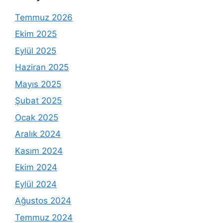
Temmuz 2026
Ekim 2025
Eylül 2025
Haziran 2025
Mayıs 2025
Şubat 2025
Ocak 2025
Aralık 2024
Kasım 2024
Ekim 2024
Eylül 2024
Ağustos 2024
Temmuz 2024