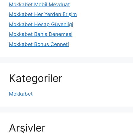
Mokkabet Mobil Mevduat
Mokkabet Her Yerden Erişim
Mokkabet Hesap Güvenliği
Mokkabet Bahis Denemesi
Mokkabet Bonus Cenneti
Kategoriler
Mokkabet
Arşivler