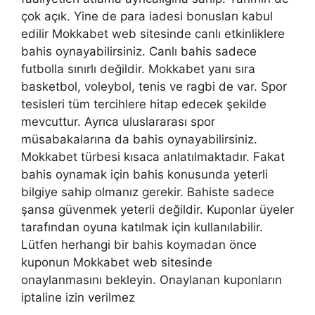
çok açık. Yine de para iadesi bonusları kabul
edilir Mokkabet web sitesinde canlı etkinliklere
bahis oynayabilirsiniz. Canlı bahis sadece
futbolla sınırlı değildir. Mokkabet yanı sıra
basketbol, voleybol, tenis ve ragbi de var. Spor
tesisleri tüm tercihlere hitap edecek şekilde
mevcuttur. Ayrıca uluslararası spor
müsabakalarına da bahis oynayabilirsiniz.
Mokkabet türbesi kısaca anlatılmaktadır. Fakat
bahis oynamak için bahis konusunda yeterli
bilgiye sahip olmanız gerekir. Bahiste sadece
şansa güvenmek yeterli değildir. Kuponlar üyeler
tarafından oyuna katılmak için kullanılabilir.
Lütfen herhangi bir bahis koymadan önce
kuponun Mokkabet web sitesinde
onaylanmasını bekleyin. Onaylanan kuponların
iptaline izin verilmez